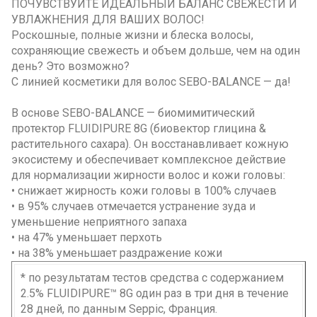
ПОЧУВСТВУЙТЕ ИДЕАЛЬНЫЙ БАЛАНС СВЕЖЕСТИ И
УВЛАЖНЕНИЯ ДЛЯ ВАШИХ ВОЛОС!
Роскошные, полные жизни и блеска волосы,
сохраняющие свежесть и объем дольше, чем на один
день? Это возможно?
С линией косметики для волос SEBO-BALANCE — да!
В основе SEBO-BALANCE — биомимитический
протектор FLUIDIPURE 8G (биовектор глицина &
растительного сахара). Он восстанавливает кожную
экосистему и обеспечивает комплексное действие
для нормализации жирности волос и кожи головы:
• снижает жирность кожи головы в 100% случаев
• в 95% случаев отмечается устранение зуда и
уменьшение неприятного запаха
• на 47% уменьшает перхоть
• на 38% уменьшает раздражение кожи
* по результатам тестов средства с содержанием
2.5% FLUIDIPURE™ 8G один раз в три дня в течение
28 дней, по данным Seppic, Франция.