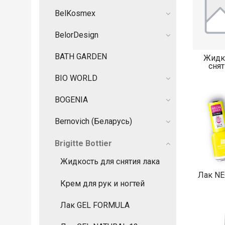
BelKosmex
BelorDesign
BATH GARDEN
Жидк
снят
BIO WORLD
BOGENIA
Bernovich (Беларусь)
Brigitte Bottier
Жидкость для снятия лака
Лак N
Крем для рук и ногтей
Лак GEL FORMULA