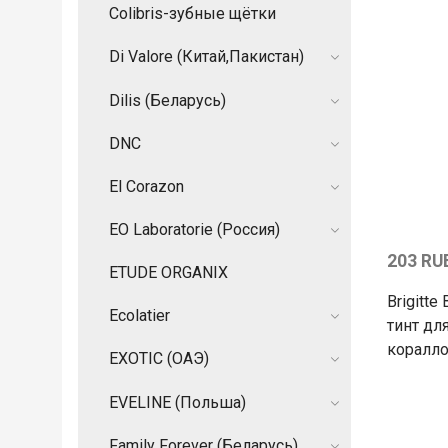
Colibris-зубные щётки
Di Valore (Китай,Пакистан)
Dilis (Беларусь)
DNC
El Corazon
EO Laboratorie (Россия)
203 RU
ETUDE ORGANIX
Brigitte
Ecolatier
тинт для
коралл
EXOTIC (ОАЭ)
EVELINE (Польша)
Family Forever (Беларусь)