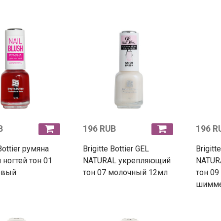
B
196 RUB
196 R
 Bottier румяна
Brigitte Bottier GEL
Brigitt
 ногтей тон 01
NATURAL укрепляющий
NATUR
овый
тон 07 молочный 12мл
тон 09
шимме