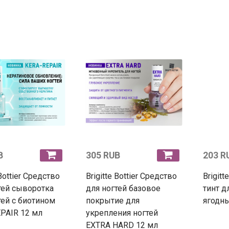
B
305 RUB
203 R
 Bottier Средство
Brigitte Bottier Средство
Brigitt
тей сыворотка
для ногтей базовое
тинт д
тей с биотином
покрытие для
ягодн
PAIR 12 мл
укрепления ногтей
EXTRA HARD 12 мл