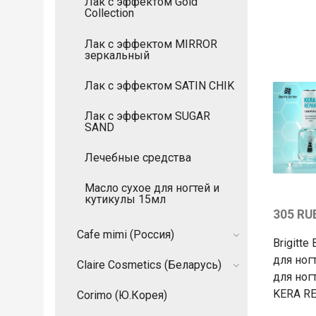
Лак с эффектом Gold
Collection
Лак с эффектом MIRROR
зеркальный
Лак с эффектом SATIN CHIK
Лак с эффектом SUGAR
SAND
Лечебные средства
Масло сухое для ногтей и
кутикулы 15мл
305 RU
Cafe mimi (Россия)
Brigitte
для ног
Claire Cosmetics (Беларусь)
для ног
KERA RE
Corimo (Ю.Корея)