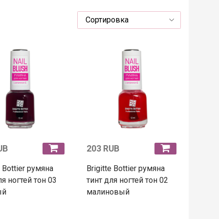
UB
203 RUB
e Bottier румяна
Brigitte Bottier румяна
ля ногтей тон 03
тинт для ногтей тон 02
ый
малиновый