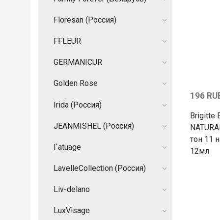
Floresan (Россия)
FFLEUR
GERMANIСUR
Golden Rose
196 RU
Irida (Россия)
Brigitte 
JEANMISHEL (Россия)
NATURA
тон 11 
l`atuage
12мл
LavelleCollection (Россия)
Liv-delano
LuxVisage