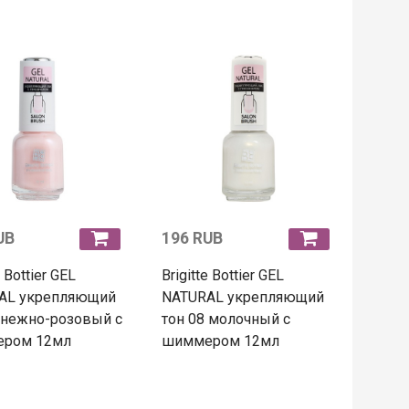
UB
196 RUB
e Bottier GEL
Brigitte Bottier GEL
AL укрепляющий
NATURAL укрепляющий
 нежно-розовый с
тон 08 молочный с
ром 12мл
шиммером 12мл