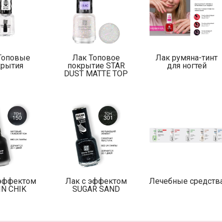
Топовые
Лак Топовое
Лак румяна-тинт
крытия
покрытие STAR
для ногтей
DUST MATTE TOP
 эффектом
Лак с эффектом
Лечебные средств
IN CHIK
SUGAR SAND