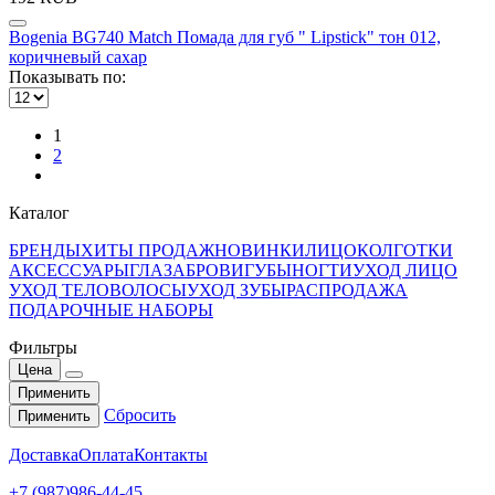
Bogenia BG740 Match Помада для губ " Lipstick" тон 012,
коричневый сахар
Показывать по:
1
2
Каталог
БРЕНДЫ
ХИТЫ ПРОДАЖ
НОВИНКИ
ЛИЦО
КОЛГОТКИ
АКСЕССУАРЫ
ГЛАЗА
БРОВИ
ГУБЫ
НОГТИ
УХОД ЛИЦО
УХОД ТЕЛО
ВОЛОСЫ
УХОД ЗУБЫ
РАСПРОДАЖА
ПОДАРОЧНЫЕ НАБОРЫ
Фильтры
Цена
Применить
Сбросить
Применить
Доставка
Оплата
Контакты
+7 (987)986-44-45