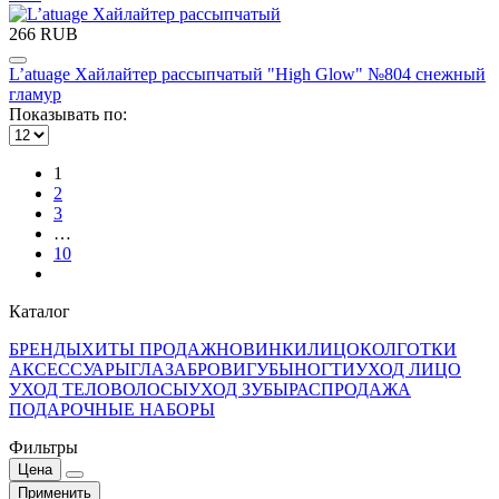
266 RUB
L’atuage Хайлайтер рассыпчатый "High Glow" №804 снежный
гламур
Показывать по:
1
2
3
…
10
Каталог
БРЕНДЫ
ХИТЫ ПРОДАЖ
НОВИНКИ
ЛИЦО
КОЛГОТКИ
АКСЕССУАРЫ
ГЛАЗА
БРОВИ
ГУБЫ
НОГТИ
УХОД ЛИЦО
УХОД ТЕЛО
ВОЛОСЫ
УХОД ЗУБЫ
РАСПРОДАЖА
ПОДАРОЧНЫЕ НАБОРЫ
Фильтры
Цена
Применить