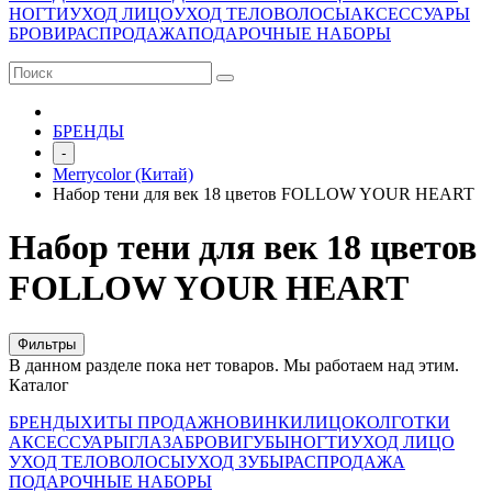
НОГТИ
УХОД ЛИЦО
УХОД ТЕЛО
ВОЛОСЫ
АКСЕССУАРЫ
БРОВИ
РАСПРОДАЖА
ПОДАРОЧНЫЕ НАБОРЫ
БРЕНДЫ
-
Merrycolor (Китай)
Набор тени для век 18 цветов FOLLOW YOUR HEART
Набор тени для век 18 цветов
FOLLOW YOUR HEART
Фильтры
В данном разделе пока нет товаров. Мы работаем над этим.
Каталог
БРЕНДЫ
ХИТЫ ПРОДАЖ
НОВИНКИ
ЛИЦО
КОЛГОТКИ
АКСЕССУАРЫ
ГЛАЗА
БРОВИ
ГУБЫ
НОГТИ
УХОД ЛИЦО
УХОД ТЕЛО
ВОЛОСЫ
УХОД ЗУБЫ
РАСПРОДАЖА
ПОДАРОЧНЫЕ НАБОРЫ