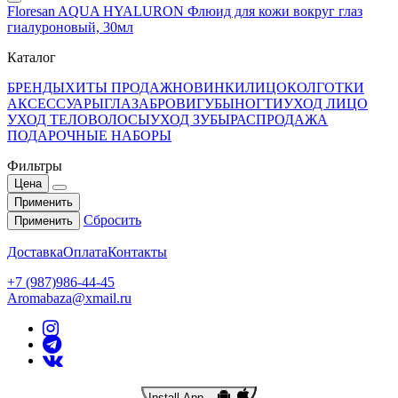
Floresan AQUA HYALURON Флюид для кожи вокруг глаз
гиалуроновый, 30мл
Каталог
БРЕНДЫ
ХИТЫ ПРОДАЖ
НОВИНКИ
ЛИЦО
КОЛГОТКИ
АКСЕССУАРЫ
ГЛАЗА
БРОВИ
ГУБЫ
НОГТИ
УХОД ЛИЦО
УХОД ТЕЛО
ВОЛОСЫ
УХОД ЗУБЫ
РАСПРОДАЖА
ПОДАРОЧНЫЕ НАБОРЫ
Фильтры
Цена
Применить
Сбросить
Применить
Доставка
Оплата
Контакты
+7 (987)986-44-45
Aromabaza@xmail.ru
Install App