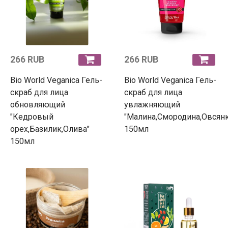
266 RUB
266 RUB
Bio World Veganica Гель-
Bio World Veganica Гель-
скраб для лица
скраб для лица
обновляющий
увлажняющий
"Кедровый
"Малина,Смородина,Овсянк
орех,Базилик,Олива"
150мл
150мл