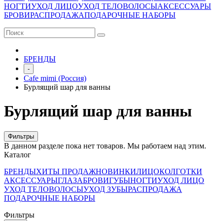
НОГТИ
УХОД ЛИЦО
УХОД ТЕЛО
ВОЛОСЫ
АКСЕССУАРЫ
БРОВИ
РАСПРОДАЖА
ПОДАРОЧНЫЕ НАБОРЫ
БРЕНДЫ
-
Cafe mimi (Россия)
Бурлящий шар для ванны
Бурлящий шар для ванны
Фильтры
В данном разделе пока нет товаров. Мы работаем над этим.
Каталог
БРЕНДЫ
ХИТЫ ПРОДАЖ
НОВИНКИ
ЛИЦО
КОЛГОТКИ
АКСЕССУАРЫ
ГЛАЗА
БРОВИ
ГУБЫ
НОГТИ
УХОД ЛИЦО
УХОД ТЕЛО
ВОЛОСЫ
УХОД ЗУБЫ
РАСПРОДАЖА
ПОДАРОЧНЫЕ НАБОРЫ
Фильтры