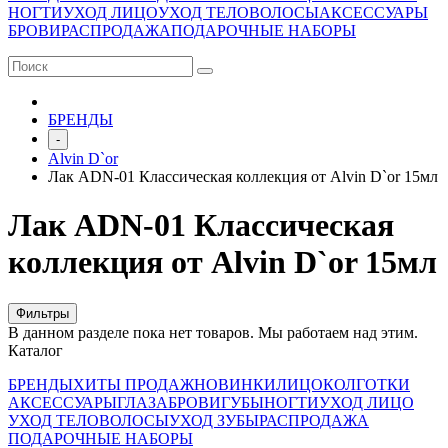
НОГТИ
УХОД ЛИЦО
УХОД ТЕЛО
ВОЛОСЫ
АКСЕССУАРЫ
БРОВИ
РАСПРОДАЖА
ПОДАРОЧНЫЕ НАБОРЫ
БРЕНДЫ
-
Alvin D`or
Лак ADN-01 Классическая коллекция от Alvin D`or 15мл
Лак ADN-01 Классическая
коллекция от Alvin D`or 15мл
Фильтры
В данном разделе пока нет товаров. Мы работаем над этим.
Каталог
БРЕНДЫ
ХИТЫ ПРОДАЖ
НОВИНКИ
ЛИЦО
КОЛГОТКИ
АКСЕССУАРЫ
ГЛАЗА
БРОВИ
ГУБЫ
НОГТИ
УХОД ЛИЦО
УХОД ТЕЛО
ВОЛОСЫ
УХОД ЗУБЫ
РАСПРОДАЖА
ПОДАРОЧНЫЕ НАБОРЫ