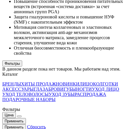
Повышение способности проникновения питательных
веществ (встроенная «система доставки» за счет
анионных групп PGA)
Защита гиалуроновой кислоты и повышение НУФ
(NMF) с накопительным эффектом
Мотивация синтеза коллагеновых и эластиновых
волокон, активизация anti-age механизмов
межклеточного матрикса, замедление процессов
старения, улучшение вида кожи
Отличная биосовместимость и пленкообразующие
свойства
Фильтры
В данном разделе пока нет товаров. Мы работаем над этим.
Каталог
БРЕНДЫ
ХИТЫ ПРОДАЖ
НОВИНКИ
ЛИЦО
КОЛГОТКИ
АКСЕССУАРЫ
ГЛАЗА
БРОВИ
ГУБЫ
НОГТИ
УХОД ЛИЦО
УХОД ТЕЛО
ВОЛОСЫ
УХОД ЗУБЫ
РАСПРОДАЖА
ПОДАРОЧНЫЕ НАБОРЫ
Фильтры
Цена
Применить
Сбросить
Применить