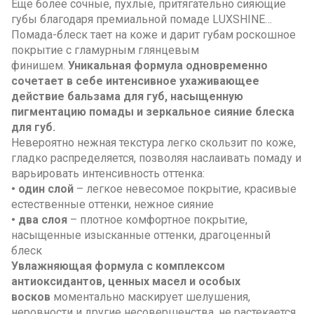
Еще более сочные, пухлые, притягательно сияющие
губы благодаря премиальной помаде LUXSHINE…
Помада-блеск тает на коже и дарит губам роскошное
покрытие с гламурным глянцевым
финишем.
Уникальная формула одновременно
сочетает в себе интенсивное ухаживающее
действие бальзама для губ, насыщенную
пигментацию помады и зеркальное сияние блеска
для губ.
Невероятно нежная текстура легко скользит по коже,
гладко распределяется, позволяя наслаивать помаду и
варьировать интенсивность оттенка:
• один слой
– легкое невесомое покрытие, красивые
естественные оттенки, нежное сияние
• два слоя
– плотное комфортное покрытие,
насыщенные изысканные оттенки, драгоценный
блеск
Увлажняющая формула с комплексом
антиоксидантов, ценных масел и особых
восков
моментально маскирует шелушения,
неровности и другие несовершенства, не растекается