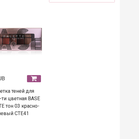
UB
етка теней для
-ти цветная BASE
E тон 03 красно-
невый CTE41