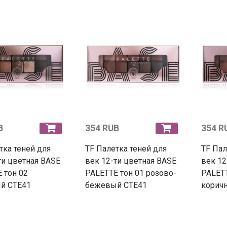
B
354 RUB
354 R
тка теней для
TF Палетка теней для
TF Пал
ти цветная BASE
век 12-ти цветная BASE
век 12
 тон 02
PALETTE тон 01 розово-
PALETT
й CTE41
бежевый CTE41
корич