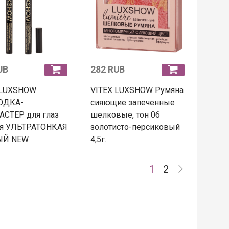
UB
282 RUB
 LUXSHOW
VITEX LUXSHOW Румяна
ОДКА-
сияющие запеченные
СТЕР для глаз
шелковые, тон 06
ая УЛЬТРАТОНКАЯ
золотисто-персиковый
ЫЙ NEW
4,5г.
1
2