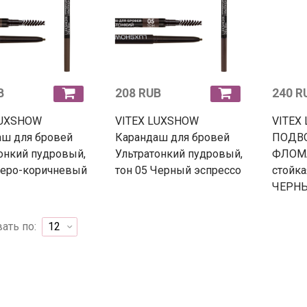
B
208 RUB
240 R
LUXSHOW
VITEX LUXSHOW
VITEX
аш для бровей
Карандаш для бровей
ПОДВ
онкий пудровый,
Ультратонкий пудровый,
ФЛОМА
Серо-коричневый
тон 05 Черный эспрессо
стойк
ЧЕРН
ать по: