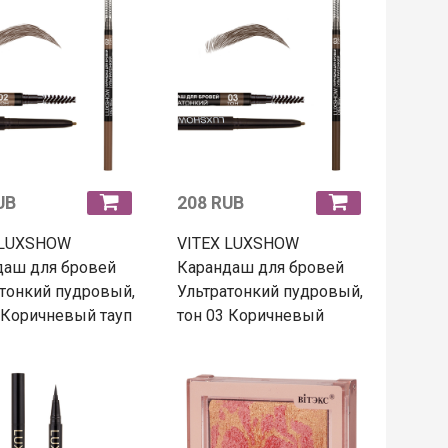
UB
208 RUB
 LUXSHOW
VITEX LUXSHOW
даш для бровей
Карандаш для бровей
тонкий пудровый,
Ультратонкий пудровый,
 Коричневый тауп
тон 03 Коричневый