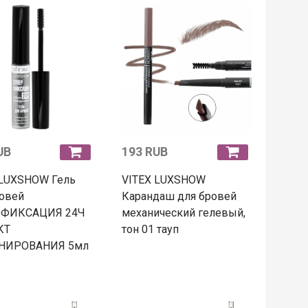
UB
193 RUB
 LUXSHOW Гель
VITEX LUXSHOW
ровей
Карандаш для бровей
ФИКСАЦИЯ 24Ч
механический гелевый,
КТ
тон 01 тауп
НИРОВАНИЯ 5мл