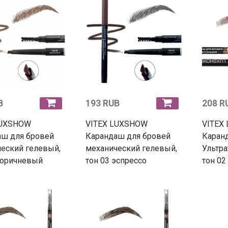
B
193 RUB
208 R
LUXSHOW
VITEX LUXSHOW
VITEX
аш для бровей
Карандаш для бровей
Каран
еский гелевый,
механический гелевый,
Ультра
коричневый
тон 03 эспрессо
тон 02