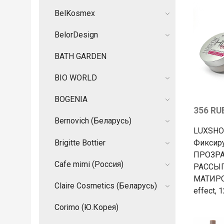
BelKosmex
BelorDesign
BATH GARDEN
BIO WORLD
BOGENIA
356 RU
Bernovich (Беларусь)
LUXSHO
Brigitte Bottier
Фиксир
ПРОЗР
Cafe mimi (Россия)
РАССЫ
МАТИРО
Claire Cosmetics (Беларусь)
effect, 1
Corimo (Ю.Корея)