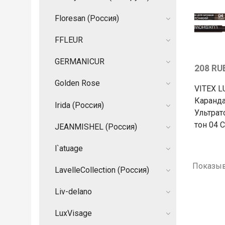
Floresan (Россия)
FFLEUR
GERMANIСUR
208 RU
Golden Rose
VITEX 
Каранд
Irida (Россия)
Ультрат
тон 04 
JEANMISHEL (Россия)
l`atuage
Показыв
LavelleCollection (Россия)
Liv-delano
LuxVisage