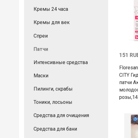
Кремы 24 часа
Кремы для век
Спреи
Патчи
151 RU
Интенсивные средства
Floresa
CITY Ги
Маски
патчи А
Пилинги, скрабы
молодос
розы,1
Тоники, лосьоны
Средства для очищения
Средства для бани