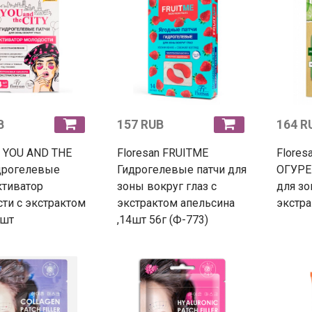
B
157 RUB
164 R
n YOU AND THE
Floresan FRUITME
Flores
дрогелевые
Гидрогелевые патчи для
ОГУРЕ
ктиватор
зоны вокруг глаз с
для зо
ти с экстрактом
экстрактом апельсина
экстра
4шт
,14шт 56г (Ф-773)