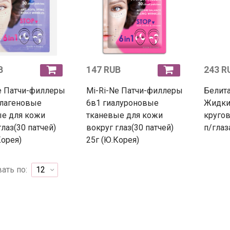
B
147 RUB
243 R
e Патчи-филлеры
Mi-Ri-Ne Патчи-филлеры
Белита
ллагеновые
6в1 гиалуроновые
Жидки
ые для кожи
тканевые для кожи
кругов
глаз(30 патчей)
вокруг глаз(30 патчей)
п/глаз
Корея)
25г (Ю.Корея)
ать по: