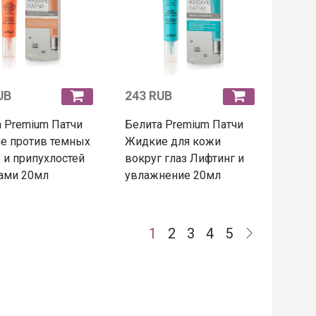
UB
243 RUB
 Premium Патчи
Белита Premium Патчи
е против темных
Жидкие для кожи
 и припухлостей
вокруг глаз Лифтинг и
ами 20мл
увлажнение 20мл
1
2
3
4
5