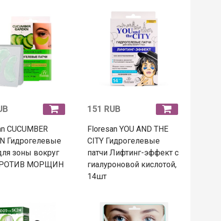
UB
151 RUB
san CUCUMBER
Floresan YOU AND THE
N Гидрогелевые
CITY Гидрогелевые
для зоны вокруг
патчи Лифтинг-эффект с
ПРОТИВ МОРЩИН
гиалуроновой кислотой,
14шт