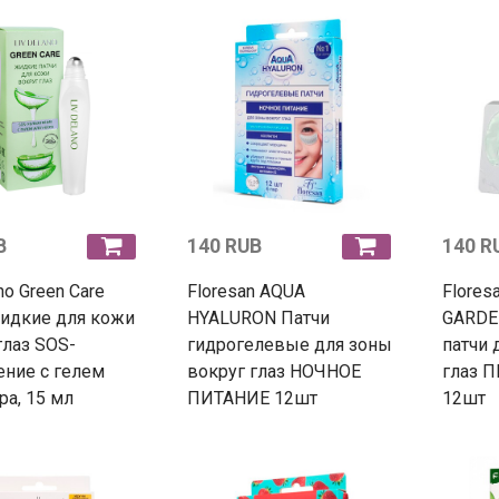
B
140 RUB
140 R
no Green Care
Floresan AQUA
Flore
идкие для кожи
HYALURON Патчи
GARDE
глаз SOS-
гидрогелевые для зоны
патчи 
ние с гелем
вокруг глаз НОЧНОЕ
глаз 
ра, 15 мл
ПИТАНИЕ 12шт
12шт