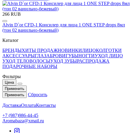
266 RUB
Alvin D`or CFD-1 Консилер для лица 1 ONE STEP drops 8мл
(тон 02 ванильно-бежевый)
Каталог
БРЕНДЫ
ХИТЫ ПРОДАЖ
НОВИНКИ
ЛИЦО
КОЛГОТКИ
АКСЕССУАРЫ
ГЛАЗА
БРОВИ
ГУБЫ
НОГТИ
УХОД ЛИЦО
УХОД ТЕЛО
ВОЛОСЫ
УХОД ЗУБЫ
РАСПРОДАЖА
ПОДАРОЧНЫЕ НАБОРЫ
Фильтры
Цена
Применить
Сбросить
Применить
Доставка
Оплата
Контакты
+7 (987)986-44-45
Aromabaza@xmail.ru