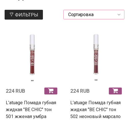
ФИЛЬТРЫ
224 RUB
224 RUB
L’atuage Помада губная
L’atuage Помада губная
жидкая "BE CHIC" тон
жидкая "BE CHIC" тон
501 жженая умбра
502 неоновый марсало