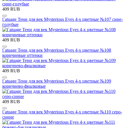
409 RUB
l`atuage Тени для век Mysterious Eyes 4-х цветные №107 сине-
голубые
409 RUB
l`atuage Тени для век Mysterious Eyes 4-х цветные №108
коричневые оттенки
409 RUB
l`atuage Тени для век Mysterious Eyes 4-х цветные №109
коричнево-фиалковые
409 RUB
l`atuage Тени для век Mysterious Eyes 4-х цветные №110 серо-
синие