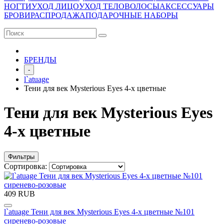
НОГТИ
УХОД ЛИЦО
УХОД ТЕЛО
ВОЛОСЫ
АКСЕССУАРЫ
БРОВИ
РАСПРОДАЖА
ПОДАРОЧНЫЕ НАБОРЫ
БРЕНДЫ
-
l`atuage
Тени для век Mysterious Eyes 4-х цветные
Тени для век Mysterious Eyes
4-х цветные
Фильтры
Сортировка:
409 RUB
l`atuage Тени для век Mysterious Eyes 4-х цветные №101
сиренево-розовые