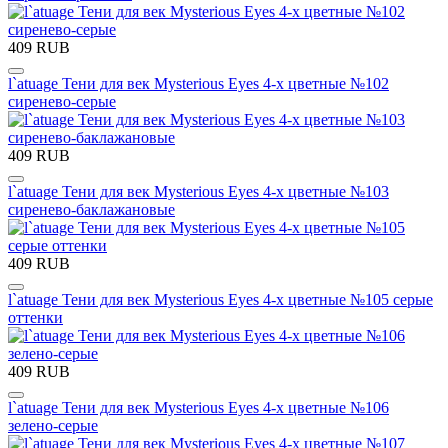
409 RUB
l`atuage Тени для век Mysterious Eyes 4-х цветные №102
сиренево-серые
409 RUB
l`atuage Тени для век Mysterious Eyes 4-х цветные №103
сиренево-баклажановые
409 RUB
l`atuage Тени для век Mysterious Eyes 4-х цветные №105 серые
оттенки
409 RUB
l`atuage Тени для век Mysterious Eyes 4-х цветные №106
зелено-серые