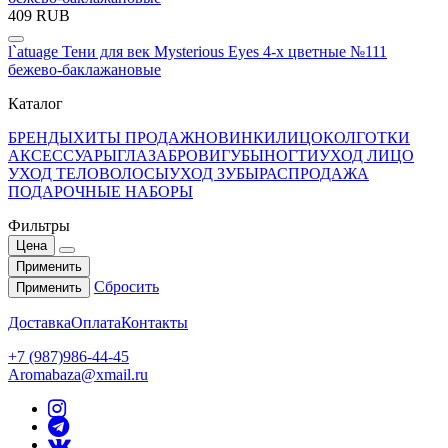
409 RUB
l`atuage Тени для век Mysterious Eyes 4-х цветные №111
бежево-баклажановые
Каталог
БРЕНДЫ
ХИТЫ ПРОДАЖ
НОВИНКИ
ЛИЦО
КОЛГОТКИ
АКСЕССУАРЫ
ГЛАЗА
БРОВИ
ГУБЫ
НОГТИ
УХОД ЛИЦО
УХОД ТЕЛО
ВОЛОСЫ
УХОД ЗУБЫ
РАСПРОДАЖА
ПОДАРОЧНЫЕ НАБОРЫ
Фильтры
Цена
Применить
Сбросить
Применить
Доставка
Оплата
Контакты
+7 (987)986-44-45
Aromabaza@xmail.ru