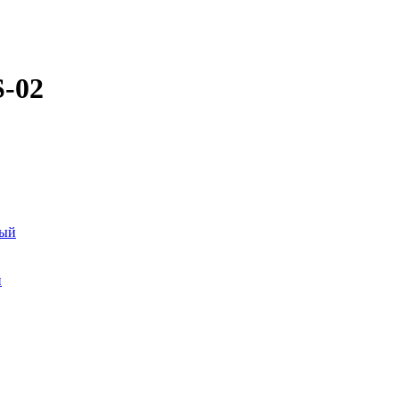
S-02
й