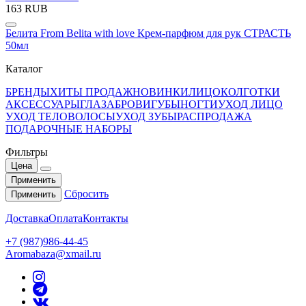
163 RUB
Белита From Belita with love Крем-парфюм для рук СТРАСТЬ
50мл
Каталог
БРЕНДЫ
ХИТЫ ПРОДАЖ
НОВИНКИ
ЛИЦО
КОЛГОТКИ
АКСЕССУАРЫ
ГЛАЗА
БРОВИ
ГУБЫ
НОГТИ
УХОД ЛИЦО
УХОД ТЕЛО
ВОЛОСЫ
УХОД ЗУБЫ
РАСПРОДАЖА
ПОДАРОЧНЫЕ НАБОРЫ
Фильтры
Цена
Применить
Сбросить
Применить
Доставка
Оплата
Контакты
+7 (987)986-44-45
Aromabaza@xmail.ru