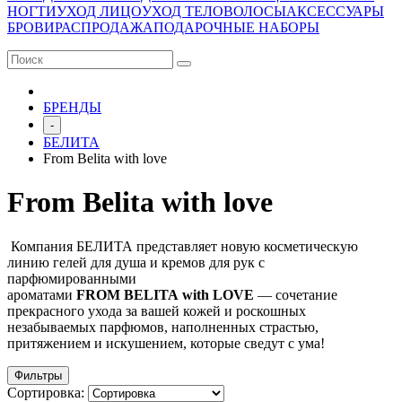
НОГТИ
УХОД ЛИЦО
УХОД ТЕЛО
ВОЛОСЫ
АКСЕССУАРЫ
БРОВИ
РАСПРОДАЖА
ПОДАРОЧНЫЕ НАБОРЫ
БРЕНДЫ
-
БЕЛИТА
From Belita with love
From Belita with love
Компания БЕЛИТА представляет новую косметическую
линию гелей для душа и кремов для рук c
парфюмированными
ароматами
FROM
BELITA
with
LOVE
— сочетание
прекрасного ухода за вашей кожей и роскошных
незабываемых парфюмов, наполненных страстью,
притяжением и искушением, которые сведут с ума!
Фильтры
Сортировка: