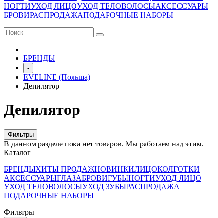
НОГТИ
УХОД ЛИЦО
УХОД ТЕЛО
ВОЛОСЫ
АКСЕССУАРЫ
БРОВИ
РАСПРОДАЖА
ПОДАРОЧНЫЕ НАБОРЫ
БРЕНДЫ
-
EVELINE (Польша)
Депилятор
Депилятор
Фильтры
В данном разделе пока нет товаров. Мы работаем над этим.
Каталог
БРЕНДЫ
ХИТЫ ПРОДАЖ
НОВИНКИ
ЛИЦО
КОЛГОТКИ
АКСЕССУАРЫ
ГЛАЗА
БРОВИ
ГУБЫ
НОГТИ
УХОД ЛИЦО
УХОД ТЕЛО
ВОЛОСЫ
УХОД ЗУБЫ
РАСПРОДАЖА
ПОДАРОЧНЫЕ НАБОРЫ
Фильтры