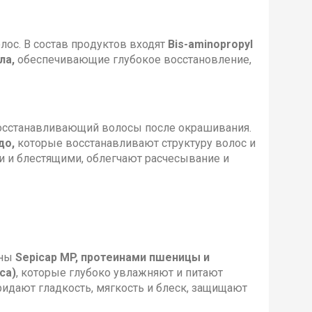
ос. В состав про­дуктов входят
Bis-aminopropyl
ла,
обеспечивающие глубокое восстановление,
осстанавливающий во­лосы после окрашивания.
до,
которые восстанавливают структуру волос и
и и блестящими, облегчают расчесывание и
ены
Sepicap MP, протеинами пшеницы и
са)
, которые глубоко увлажняют и питают
ридают гладкость, мягкость и блеск, защищают