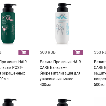
B
500 RUB
553 R
Про.линия HAIR
Белита Про.линия HAIR
Белита
альзам POST-
CARE Бальзам-
CARE 
ля окрашенных
биоревитализация для
защитн
400мл
увлажнения волос
повре
400мл
500мл