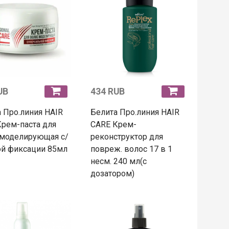
UB
434 RUB
 Про.линия HAIR
Белита Про.линия HAIR
рем-паста для
CARE Крем-
 моделирующая с/
реконструктор для
ой фиксации 85мл
повреж. волос 17 в 1
несм. 240 мл(с
дозатором)