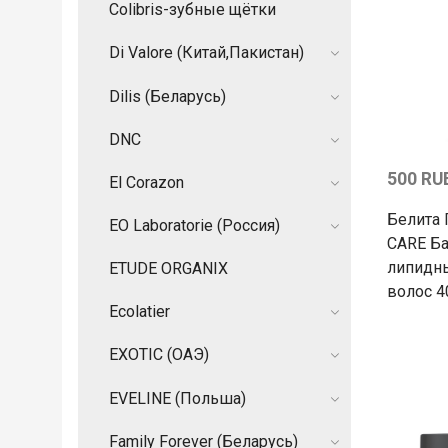
Colibris-зубные щётки
Di Valore (Китай,Пакистан)
Dilis (Беларусь)
DNC
500 RU
El Corazon
Белита 
EO Laboratorie (Россия)
CARE Б
липидны
ETUDE ORGANIX
волос 
Ecolatier
EXOTIC (ОАЭ)
EVELINE (Польша)
Family Forever (Беларусь)