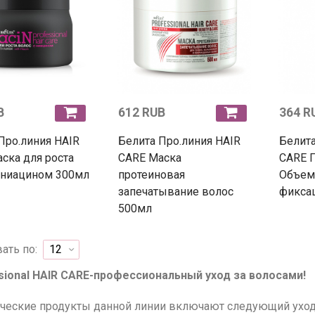
B
612 RUB
364 R
Про.линия HAIR
Белита Про.линия HAIR
Белита
ска для роста
CARE Маска
CARE П
 ниацином 300мл
протеиновая
Объем
запечатывание волос
фикса
500мл
ать по:
sional HAIR CARE-профессиональный уход за волосами!
ческие продукты данной линии включают следующий уход