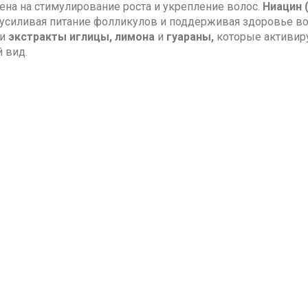
ена на стимулирование роста и укрепление волос.
Ниацин 
 усиливая питание фолликулов и поддерживая здоровье вол
и
экстракты иглицы, лимона
и
гуараны,
которые активи­р
 вид
.