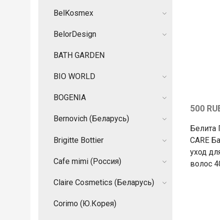
BelKosmex
BelorDesign
BATH GARDEN
BIO WORLD
BOGENIA
500 RU
Bernovich (Беларусь)
Белита 
Brigitte Bottier
CARE Б
уход д
Cafe mimi (Россия)
волос 
Claire Cosmetics (Беларусь)
Corimo (Ю.Корея)