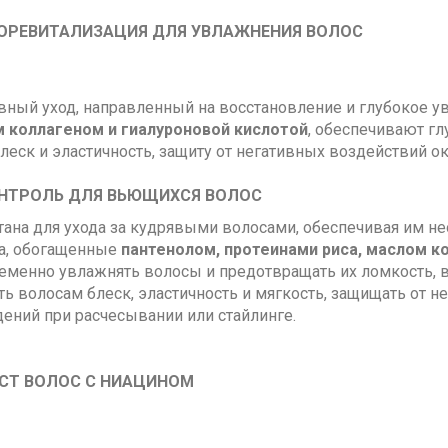
ОРЕВИТАЛИЗАЦИЯ ДЛЯ УВЛАЖНЕНИЯ ВОЛОС
вный уход, направленный на восстановление и глубокое у
 коллагеном и гиалуроновой кислотой
, обе­спечивают г
блеск и эластичность, защиту от негативных воздействий 
НТРОЛЬ ДЛЯ ВЬЮЩИХСЯ ВОЛОС
тана для ухода за кудрявыми волосами, обеспечивая им не
а, обогащенные
пантенолом, протеи­нами риса, маслом к
еменно ув­лажнять волосы и предотвращать их ломкость, во
ть волосам блеск, эластичность и мягкость, защищать от
ений при расчесывании или стайлинге.
СТ ВОЛОС С НИАЦИНОМ