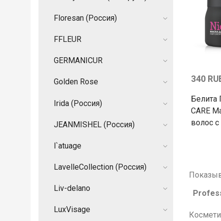
Floresan (Россия)
FFLEUR
GERMANIСUR
340 RU
Golden Rose
Белита 
Irida (Россия)
CARE Ма
волос с
JEANMISHEL (Россия)
l`atuage
LavelleCollection (Россия)
Показыв
Liv-delano
Profes
LuxVisage
Космети