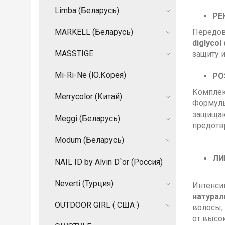
Limba (Беларусь)
РЕ
MARKELL (Беларусь)
Передов
diglyco
MASSTIGE
защиту и
Mi-Ri-Ne (Ю.Корея)
PO
Комплек
Merrycolor (Китай)
Формулы
защищаю
Meggi (Беларусь)
предотв
Modum (Беларусь)
ЛИ
NAIL ID by Alvin D`or (Россия)
Neverti (Турция)
Интенси
натурал
OUTDOOR GIRL ( США )
волосы,
от высо