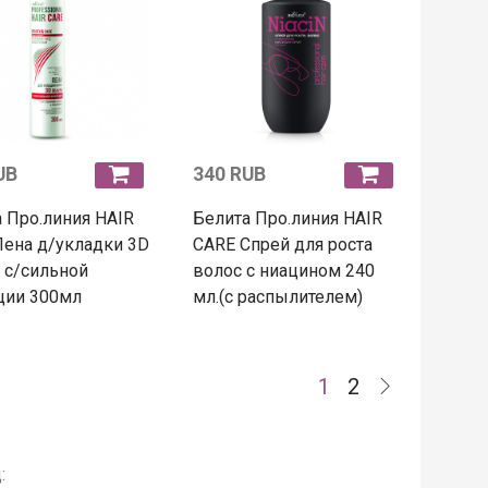
UB
340 RUB
 Про.линия HAIR
Белита Про.линия HAIR
ена д/укладки 3D
CARE Спрей для роста
 с/сильной
волос с ниацином 240
ции 300мл
мл.(с распылителем)
1
2
: