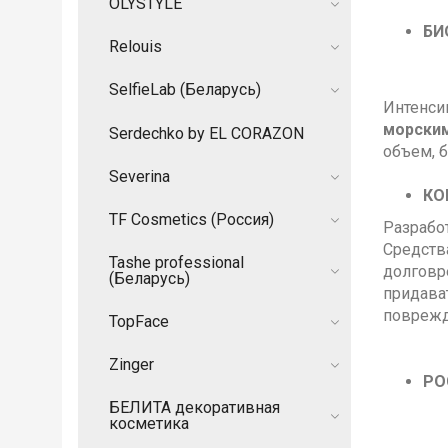
OLYSTYLE
Б
И
Relouis
SelfieLab (Беларусь)
Интенси
морским
Serdechko by EL CORAZON
объем, 
Severina
КО
TF Cosmetics (Россия)
Разрабо
Средств
Tashe professional
долговр
(Беларусь)
придава
поврежд
TopFace
Zinger
РО
БЕЛИТА декоративная
косметика