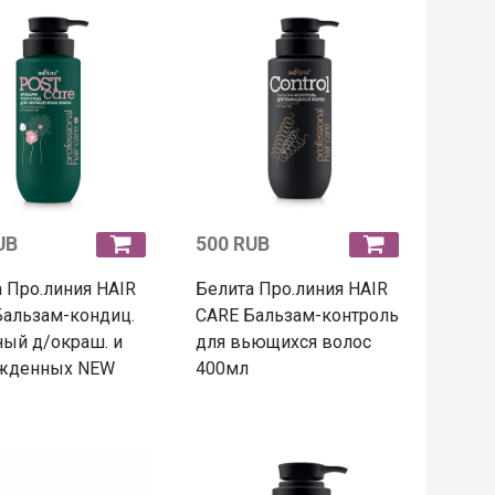
UB
500 RUB
 Про.линия HAIR
Белита Про.линия HAIR
Бальзам-кондиц.
CARE Бальзам-контроль
ый д/окраш. и
для вьющихся волос
жденных NEW
400мл