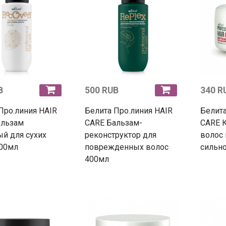
B
500 RUB
340 R
Про.линия HAIR
Белита Про.линия HAIR
Белита
альзам
CARE Бальзам-
CARE К
й для сухих
реконструктор для
волос
400мл
поврежденных волос
сильн
400мл