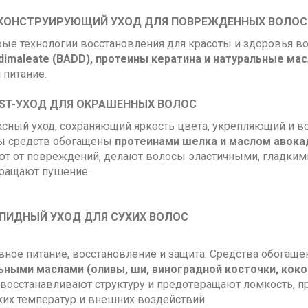
КОНСТРУИРУЮЩИЙ УХОД ДЛЯ ПОВРЕЖДЕННЫХ ВОЛОС
ые технологии восстановления для красоты и здоровья вол
l dimaleate (BADD), протеины кератина и натуральные мас
 питание.
ST-УХОД ДЛЯ ОКРАШЕННЫХ ВОЛОС
сный уход, сохраняющий яркость цвета, укрепляющий и в
 средств обогащены
протеинами шелка и маслом авока
т от по­вреждений, делают волосы эластичными, гладким
ращают пушение.
ПИДНЫЙ УХОД ДЛЯ СУХИХ ВОЛОС
вное питание, восстановление и защита. Средства обогащ
ьными маслами (оливы, ши, виноград­ной косточки, коко
 восста­навливают структуру и предотвращают ломкость, п
ких температур и внешних воздействий.