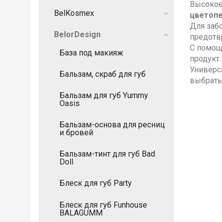
Высокое
BelKosmex
цветоп
Для заб
BelorDesign
предотв
С помощь
База под макияж
продукт.
Универс
Бальзам, скраб для губ
выбрать
Бальзам для губ Yummy
Oasis
Бальзам-основа для ресниц
и бровей
Бальзам-тинт для губ Bad
Doll
Блеск для губ Party
Блеск для губ Funhouse
BALAGUMM