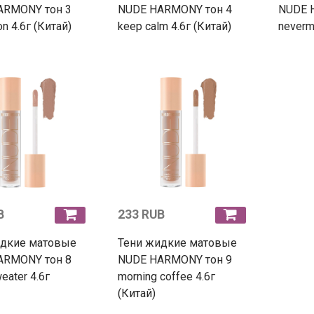
ARMONY тон 3
NUDE HARMONY тон 4
NUDE 
ion 4.6г (Китай)
keep calm 4.6г (Китай)
neverm
B
233 RUB
идкие матовые
Тени жидкие матовые
ARMONY тон 8
NUDE HARMONY тон 9
eater 4.6г
morning coffee 4.6г
(Китай)