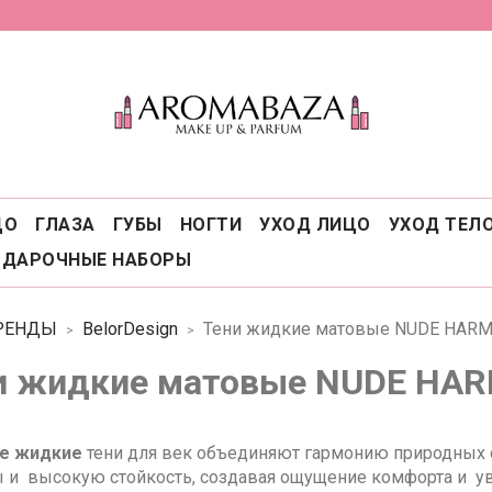
ЦО
ГЛАЗА
ГУБЫ
НОГТИ
УХОД ЛИЦО
УХОД ТЕЛ
ОДАРОЧНЫЕ НАБОРЫ
РЕНДЫ
BelorDesign
Тени жидкие матовые NUDE HAR
и жидкие матовые NUDE HA
е жидкие
тени для век объединяют гармонию природных 
ы и высокую стойкость, создавая ощущение комфорта и у