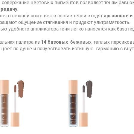
 содержание цветовых пигментов позволяет теням равном
ередачу
.
оты о нежной коже век в состав теней входят
аргановое и
ращают ощущение стягивания и придают ультрамягкость.
ю удобного аппликатора тени легко наносятся как база по
альная палитра из
14 базовых
бежевых, теплых персиковы
 цвет по душе и почувствовать истинную гармонию с внут