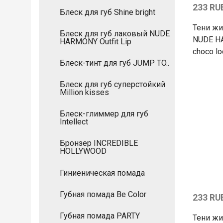
233 RU
Блеск для губ Shine bright
Тени ж
Блеск для губ лаковый NUDE
NUDE H
HARMONY Outfit Lip
choco lo
Блеск-тинт для губ JUMP TO..
Блеск для губ суперстойкий
Million kisses
Блеск-глиммер для губ
Intellect
Бронзер INCREDIBLE
HOLLYWOOD
Гиниеническая помада
Губная помада Be Color
233 RU
Губная помада PARTY
Тени ж