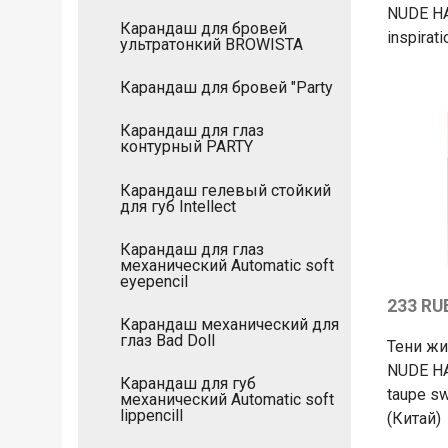
NUDE H
Карандаш для бровей
inspirat
ультратонкий BROWISTA
Карандаш для бровей "Party
Карандаш для глаз
контурный PARTY
Карандаш гелевый стойкий
для губ Intellect
Карандаш для глаз
механический Automatic soft
eyepencil
233 RU
Карандаш механический для
глаз Bad Doll
Тени ж
NUDE H
Карандаш для губ
taupe sw
механический Automatic soft
lippencill
(Китай)