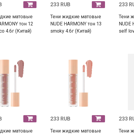
B
233 RUB
233 R
идкие матовые
Тени жидкие матовые
Тени 
ARMONY тон 12
NUDE HARMONY тон 13
NUDE 
co 4.6г (Китай)
smoky 4.6г (Китай)
self lo
B
233 RUB
233 R
идкие матовые
Тени жидкие матовые
Тени 