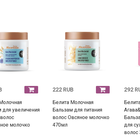
B
222 RUB
292 R
 Молочная
Белита Молочная
Белита
 для увеличения
Бальзам для питания
Агава
 волос
волос Овсяное молочко
Бальз
ное молочко
470мл
для су
волос