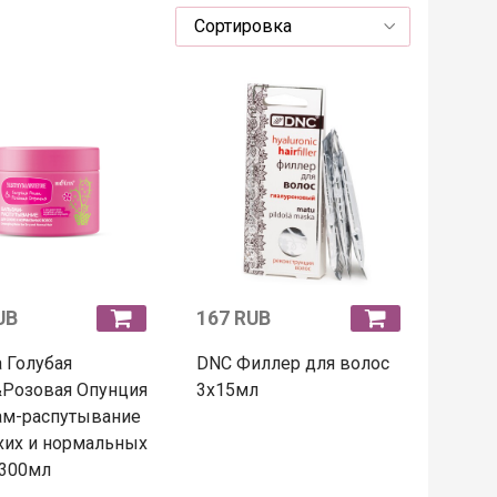
UB
167 RUB
 Голубая
DNC Филлер для волос
&Розовая Опунция
3x15мл
ам-распутывание
хих и нормальных
 300мл