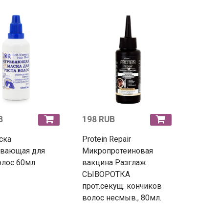
B
198 RUB
ска
Protein Repair
евающая для
Микропротеиновая
олос 60мл
вакцина Разглаж.
СЫВОРОТКА
прот.секущ. кончиков
волос несмыв., 80мл.