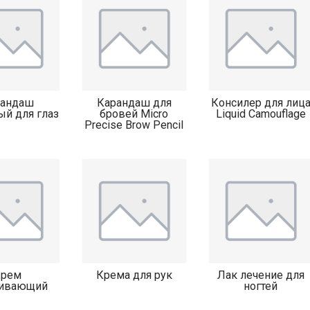
рандаш
Карандаш для
Консилер для лиц
ый для глаз
бровей Micro
Liquid Camouflage
Precise Brow Pencil
Крем
Крема для рук
Лак лечение для
ливающий
ногтей