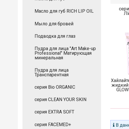
сер
Масло для губ RICH LIP OIL
Л
Мыло для бровей
Подводка для глаз
Пудра для лица "Art Make-up
Professional" Матирующая
минеральная
Пудра для лица
Транспарентная
Хайлайт
жидкий
серия Bio ORGANIC
GLOW
серия CLEAN YOUR SKIN
серия EXTRA SOFT
серия FACEMED+
В данн