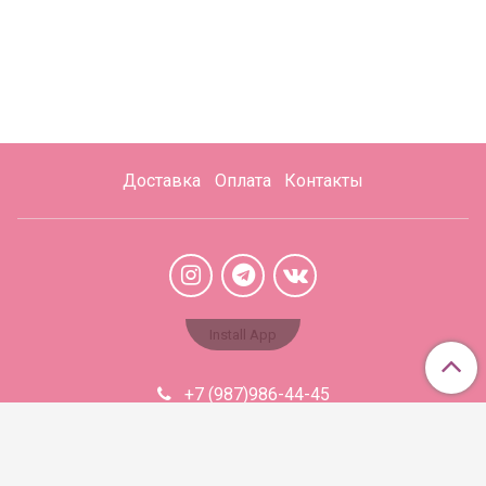
Доставка
Оплата
Контакты
Install App
+7 (987)986-44-45
Aromabaza@xmail.ru
Сделано в InSales