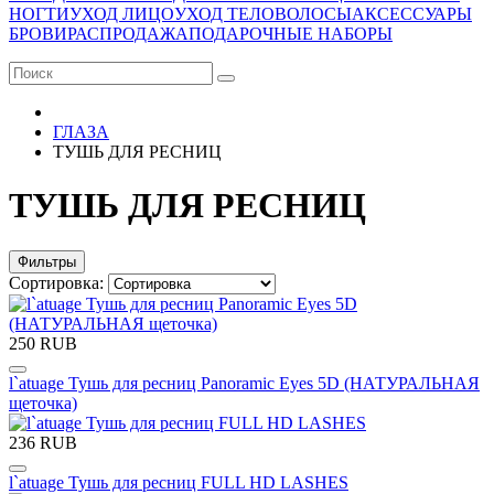
НОГТИ
УХОД ЛИЦО
УХОД ТЕЛО
ВОЛОСЫ
АКСЕССУАРЫ
БРОВИ
РАСПРОДАЖА
ПОДАРОЧНЫЕ НАБОРЫ
ГЛАЗА
ТУШЬ ДЛЯ РЕСНИЦ
ТУШЬ ДЛЯ РЕСНИЦ
Фильтры
Сортировка:
250 RUB
l`atuage Тушь для ресниц Panoramic Eyes 5D (НАТУРАЛЬНАЯ
щеточка)
236 RUB
l`atuage Тушь для ресниц FULL HD LASHES