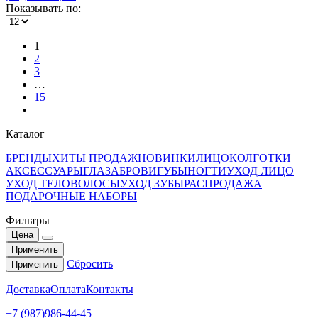
Показывать по:
1
2
3
…
15
Каталог
БРЕНДЫ
ХИТЫ ПРОДАЖ
НОВИНКИ
ЛИЦО
КОЛГОТКИ
АКСЕССУАРЫ
ГЛАЗА
БРОВИ
ГУБЫ
НОГТИ
УХОД ЛИЦО
УХОД ТЕЛО
ВОЛОСЫ
УХОД ЗУБЫ
РАСПРОДАЖА
ПОДАРОЧНЫЕ НАБОРЫ
Фильтры
Цена
Применить
Сбросить
Применить
Доставка
Оплата
Контакты
+7 (987)986-44-45