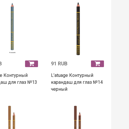
B
91 RUB
ge Контурный
L’atuage Контурный
аш для глаз №13
карандаш для глаз №14
черный