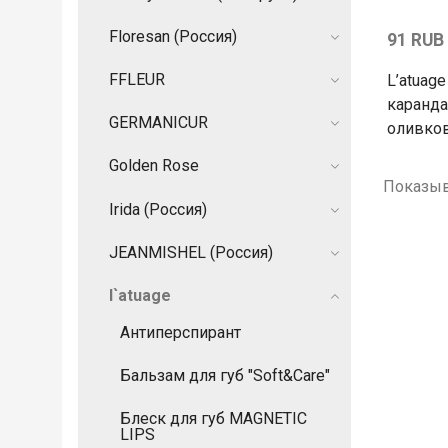
Floresan (Россия)
91 RUB
FFLEUR
L’atuag
каранда
GERMANIСUR
оливко
Golden Rose
Показыв
Irida (Россия)
JEANMISHEL (Россия)
l`atuage
Антиперспирант
Бальзам для губ "Soft&Care"
Блеск для губ MAGNETIC
LIPS