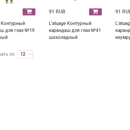
91 RUB
91 RU
e Контурный
L’atuage Контурный
L’atua
ш для глаз №19
карандаш для глаз №41
каранд
вый
шоколадный
изумр
ать по: