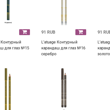
91 RUB
91 RU
e Контурный
L’atuage Контурный
L’atua
ш для глаз №15
карандаш для глаз №16
каранд
серебро
золото