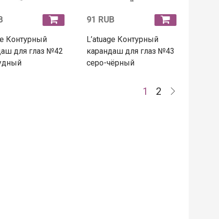
B
91 RUB
ge Контурный
L’atuage Контурный
аш для глаз №42
карандаш для глаз №43
удный
серо-чёрный
1
2