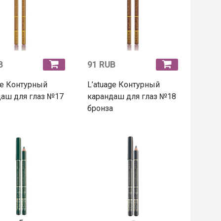
B
91 RUB
ge Контурный
L’atuage Контурный
аш для глаз №17
карандаш для глаз №18
бронза