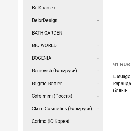
BelKosmex
BelorDesign
BATH GARDEN
BIO WORLD
BOGENIA
91 RUB
Bernovich (Беларусь)
L’atuag
Brigitte Bottier
каранда
белый
Cafe mimi (Россия)
Claire Cosmetics (Беларусь)
Corimo (Ю.Корея)