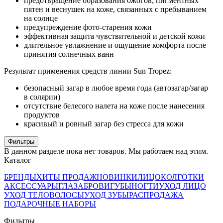
предотвращение образования ожогов, пигментных
пятен и веснушек на коже, связанных с пребыванием
на солнце
предупреждение фото-старения кожи
эффективная защита чувствительной и детской кожи
длительное увлажнение и ощущение комфорта после
принятия солнечных ванн
Результат применения средств линии Sun Tropez:
безопасный загар в любое время года (автозагар/загар
в солярии)
отсутствие белесого налета на коже после нанесения
продуктов
красивый и ровный загар без стресса для кожи
Фильтры
В данном разделе пока нет товаров. Мы работаем над этим.
Каталог
БРЕНДЫ
ХИТЫ ПРОДАЖ
НОВИНКИ
ЛИЦО
КОЛГОТКИ
АКСЕССУАРЫ
ГЛАЗА
БРОВИ
ГУБЫ
НОГТИ
УХОД ЛИЦО
УХОД ТЕЛО
ВОЛОСЫ
УХОД ЗУБЫ
РАСПРОДАЖА
ПОДАРОЧНЫЕ НАБОРЫ
Фильтры