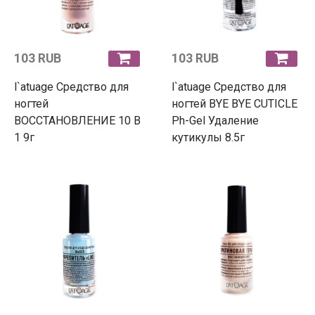
103 RUB
103 RUB
l`atuage Средство для
l`atuage Средство для
ногтей
ногтей BYE BYE CUTICLE
ВОССТАНОВЛЕНИЕ 10 В
Ph-Gel Удаление
1 9г
кутикулы 8.5г