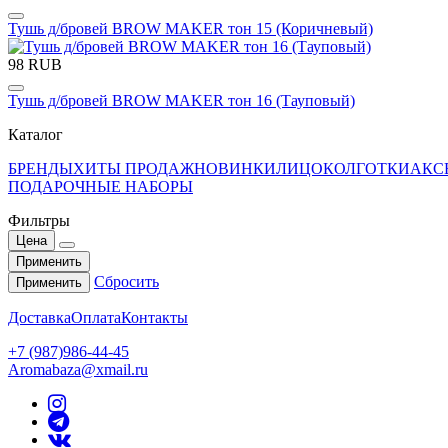
Тушь д/бровей BROW MAKER тон 15 (Коричневый)
98 RUB
Тушь д/бровей BROW MAKER тон 16 (Тауповый)
Каталог
БРЕНДЫ
ХИТЫ ПРОДАЖ
НОВИНКИ
ЛИЦО
КОЛГОТКИ
АКС
ПОДАРОЧНЫЕ НАБОРЫ
Фильтры
Цена
Применить
Сбросить
Применить
Доставка
Оплата
Контакты
+7 (987)986-44-45
Aromabaza@xmail.ru