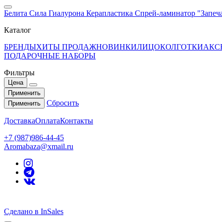
Белита Сила Гиалурона Керапластика Спрей-ламинатор "Запеча
Каталог
БРЕНДЫ
ХИТЫ ПРОДАЖ
НОВИНКИ
ЛИЦО
КОЛГОТКИ
АКС
ПОДАРОЧНЫЕ НАБОРЫ
Фильтры
Цена
Применить
Сбросить
Применить
Доставка
Оплата
Контакты
+7 (987)986-44-45
Aromabaza@xmail.ru
Сделано в InSales