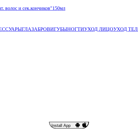
т. волос и сек.кончиков"150мл
ЕССУАРЫ
ГЛАЗА
БРОВИ
ГУБЫ
НОГТИ
УХОД ЛИЦО
УХОД ТЕ
Install App