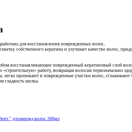
а
работана для восстановления поврежденных волос.
ехватку собственного кератина и улучшает качество волос, прид
собом восстанавливающие поврежденный кератиновый слой вол
 «строительную» работу, возвращая волосам первоначально здо
м, легко проникают в поврежденные участки волос, сглаживают 
м гладкость шелка.
берт." д/поврежд.волос 200мл