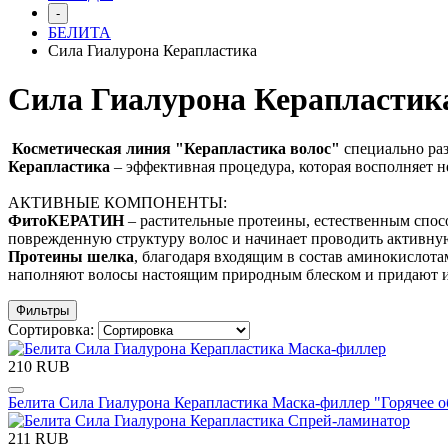
-
БЕЛИТА
Сила Гиалурона Керапластика
Сила Гиалурона Керапластик
Косметическая линия "Керапластика волос"
специально раз
Керапластика
– эффективная процедура, которая восполняет н
АКТИВНЫЕ КОМПОНЕНТЫ:
ФитоКЕРАТИН
– растительные протеины, естественным спо
поврежденную структуру волос и начинает проводить активную
Протеины шелка
, благодаря входящим в состав аминокислота
наполняют волосы настоящим природным блеском и придают и
Фильтры
Сортировка:
210 RUB
Белита Сила Гиалурона Керапластика Маска-филлер "Горячее о
211 RUB