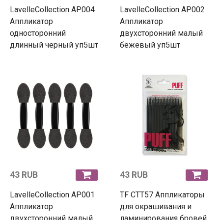
LavelleCollection АР004
LavelleCollection АР002
Аппликатор
Аппликатор
односторонний
двухсторонний малый
длинный черный уп5шт
бежевый уп5шт
43 RUB
43 RUB
LavelleCollection АР001
TF СТТ57 Аппликаторы
Аппликатор
для окрашивания и
двухсторонний малый
ламинирования бровей