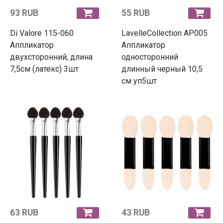
93 RUB
55 RUB
Di Valore 115-060
LavelleCollection АР005
Аппликатор
Аппликатор
двухсторонний, длина
односторонний
7,5см (латекс) 3шт
длинный черный 10,5
см уп5шт
63 RUB
43 RUB