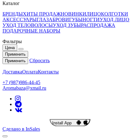
Каталог
БРЕНДЫ
ХИТЫ ПРОДАЖ
НОВИНКИ
ЛИЦО
КОЛГОТКИ
АКСЕССУАРЫ
ГЛАЗА
БРОВИ
ГУБЫ
НОГТИ
УХОД ЛИЦО
УХОД ТЕЛО
ВОЛОСЫ
УХОД ЗУБЫ
РАСПРОДАЖА
ПОДАРОЧНЫЕ НАБОРЫ
Фильтры
Цена
Применить
Сбросить
Применить
Доставка
Оплата
Контакты
+7 (987)986-44-45
Aromabaza@xmail.ru
Install App
Сделано в InSales