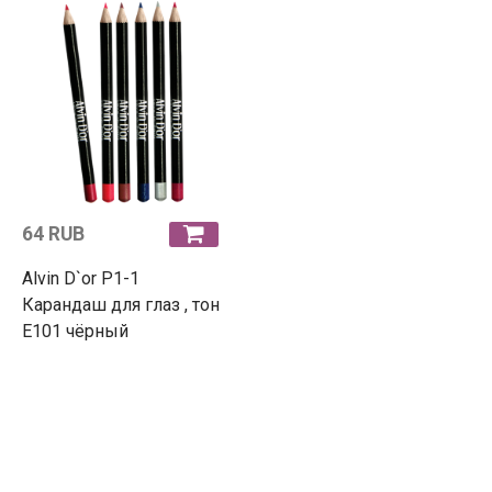
64 RUB
Alvin D`or P1-1
Карандаш для глаз , тон
E101 чёрный