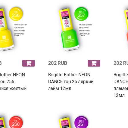
B
202 RUB
202 R
 Bottier NEON
Brigitte Bottier NEON
Brigitt
он 256
DANCE тон 257 яркий
DANCE 
ийся желтый
лайм 12мл
пламе
12мл