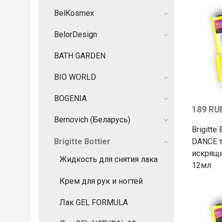
BelKosmex
BelorDesign
BATH GARDEN
BIO WORLD
BOGENIA
189 RU
Bernovich (Беларусь)
Brigitte
Brigitte Bottier
DANCE т
искрящ
Жидкость для снятия лака
12мл
Крем для рук и ногтей
Лак GEL FORMULA