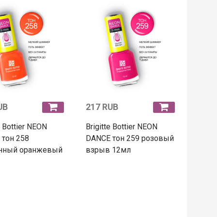
UB
217 RUB
e Bottier NEON
Brigitte Bottier NEON
тон 258
DANCE тон 259 розовый
нный оранжевый
взрыв 12мл