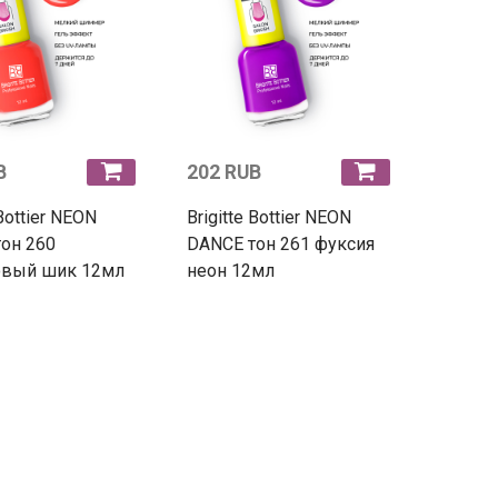
B
202 RUB
 Bottier NEON
Brigitte Bottier NEON
он 260
DANCE тон 261 фуксия
овый шик 12мл
неон 12мл