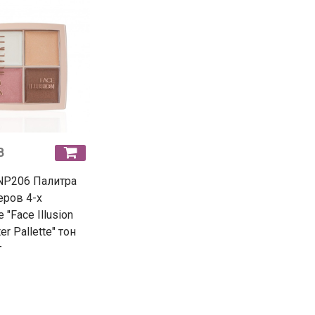
B
 NP206 Палитра
еров 4-х
"Face Illusion
er Pallette" тон
г