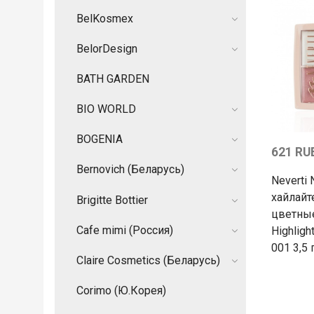
BelKosmex
BelorDesign
BATH GARDEN
BIO WORLD
BOGENIA
621 RU
Bernovich (Беларусь)
Neverti
хайлайт
Brigitte Bottier
цветные 
Cafe mimi (Россия)
Highlight
001 3,5 
Claire Cosmetics (Беларусь)
Corimo (Ю.Корея)