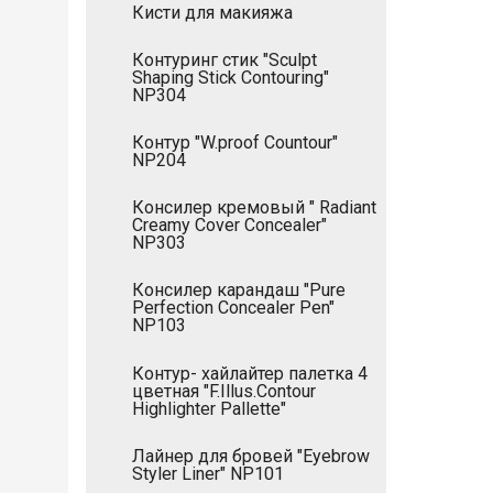
Кисти для макияжа
Контуринг стик "Sculpt
Shaping Stick Contouring"
NP304
Контур "W.proof Countour"
NP204
Консилер кремовый " Radiant
Creamy Cover Concealer"
NP303
Консилер карандаш "Pure
Perfection Concealer Pen"
NP103
Контур- хайлайтер палетка 4
цветная "F.Illus.Contour
Highlighter Pallette"
Лайнер для бровей "Eyebrow
Styler Liner" NP101