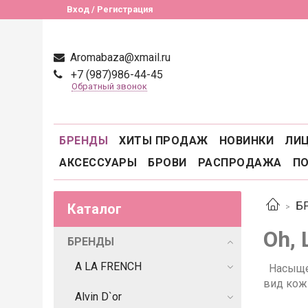
Вход / Регистрация
Aromabaza@xmail.ru
+7 (987)986-44-45
Обратный звонок
БРЕНДЫ
ХИТЫ ПРОДАЖ
НОВИНКИ
ЛИ
АКСЕССУАРЫ
БРОВИ
РАСПРОДАЖА
П
Б
Каталог
Oh, 
БРЕНДЫ
A LA FRENCH
Насыще
вид кож
Alvin D`or