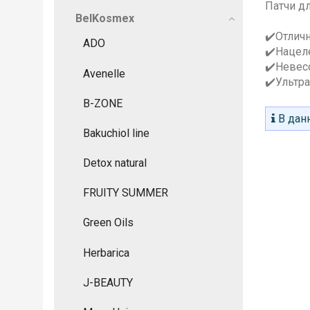
Патчи д
BelKosmex
✔️Отлич
ADO
✔️Нацел
✔️Невес
Avenelle
✔️Ультр
B-ZONE
В данн
Bakuchiol line
Detox natural
FRUITY SUMMER
Green Oils
Herbarica
J-BEAUTY