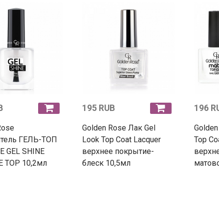
B
195 RUB
196 R
Rose
Golden Rose Лак Gel
Golden
итель ГЕЛЬ-ТОП
Look Top Coat Lacquer
Top Coa
E GEL SHINE
верхнее покрытие-
верхн
E TOP 10,2мл
блеск 10,5мл
матово