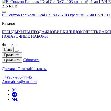
215 RUB
El Corazon Гель-лак IDeal Gel №GL-103 красный, 7 мл UV/LED
Каталог
БРЕНДЫ
ХИТЫ ПРОДАЖ
НОВИНКИ
ЛИЦО
КОЛГОТКИ
АКС
ПОДАРОЧНЫЕ НАБОРЫ
Фильтры
Цена
Применить
Сбросить
Применить
Доставка
Оплата
Контакты
+7 (987)986-44-45
Aromabaza@xmail.ru