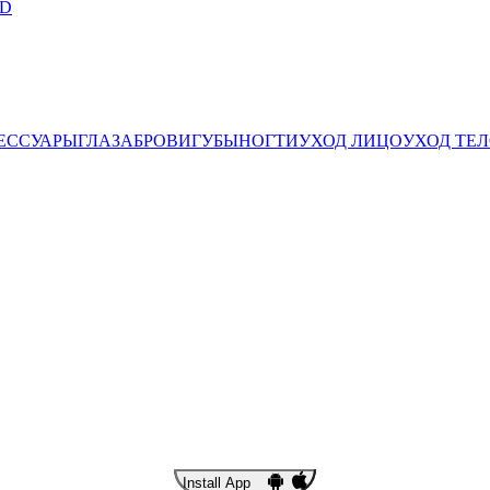
ЕССУАРЫ
ГЛАЗА
БРОВИ
ГУБЫ
НОГТИ
УХОД ЛИЦО
УХОД ТЕ
Install App