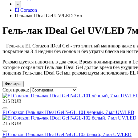
-
El Corazon
Гель-лак IDeal Gel UV/LED 7мл
Гель-лак IDeal Gel UV/LED 7
Гель-лак EL Corazon IDeal Gel - это элитный маникюр даже в
покрытие на 3-4 недели без сколов и без утраты блеска на но
Рекомендуется наносить в два слоя. Время полимиризации в Le
которые сохраняют Гель-лак IDeal Gel долгое время без ухудше
ношения Гель-лака IDeal Gel мы рекомендуем использовать EL Cor
Фильтры
Сортировка:
215 RUB
El Corazon Гель-лак IDeal Gel №GL-101 чёрный, 7 мл UV/LED
215 RUB
El Corazon Гель-лак IDeal Gel №GL-102 белый, 7 мл UV/LED