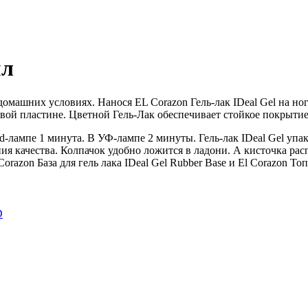
мл
 домашних условиях. Нанося EL Corazon Гель-лак IDeal Gel на но
гтевой пластине. Цветной Гель-Лак обеспечивает стойкое покрыт
d-лампе 1 минута. В УФ-лампе 2 минуты. Гель-лак IDeal Gel упа
ния качества. Колпачок удобно ложится в ладони. А кисточка рас
azon База для гель лака IDeal Gel Rubber Base и El Corazon Топ д