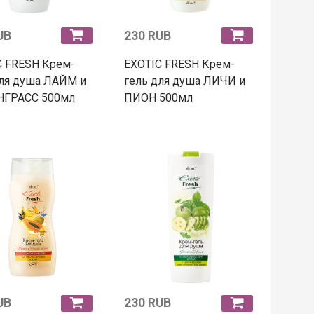
UB
230 RUB
C FRESH Крем-
EXOTIC FRESH Крем-
для душа ЛАЙМ и
гель для душа ЛИЧИ и
ГРАСС 500мл
ПИОН 500мл
UB
230 RUB