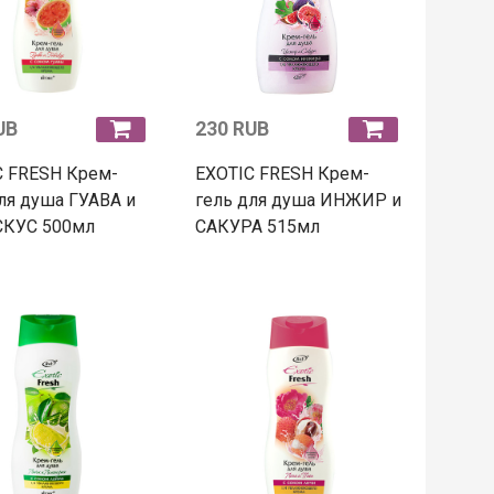
UB
230 RUB
C FRESH Крем-
EXOTIC FRESH Крем-
ля душа ГУАВА и
гель для душа ИНЖИР и
КУС 500мл
САКУРА 515мл