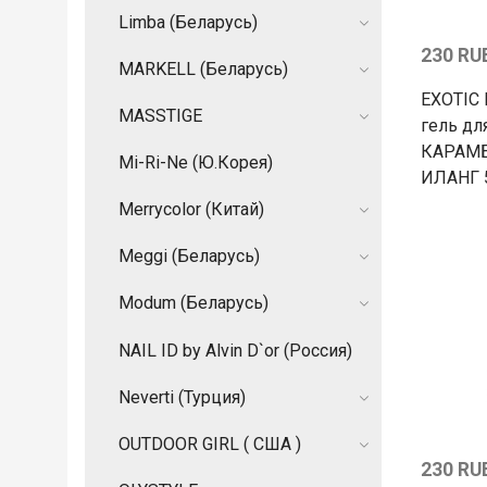
Limba (Беларусь)
230 RU
MARKELL (Беларусь)
EXOTIC
MASSTIGE
гель дл
КАРАМБ
Mi-Ri-Ne (Ю.Корея)
ИЛАНГ 
Merrycolor (Китай)
Meggi (Беларусь)
Modum (Беларусь)
NAIL ID by Alvin D`or (Россия)
Neverti (Турция)
OUTDOOR GIRL ( США )
230 RU