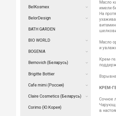
Масло к
BelKosmex
имели б
На прот
BelorDesign
ухажива
витамин
BATH GARDEN
шелкови
BIO WORLD
Масло о
и увлаж
BOGENIA
Крем-ге
Bernovich (Беларусь)
поддерж
Brigitte Bottier
Взрывна
Cafe mimi (Россия)
КРЕМ-ГЕ
Claire Cosmetics (Беларусь)
Сочное 
Чарующи
Corimo (Ю.Корея)
в насто