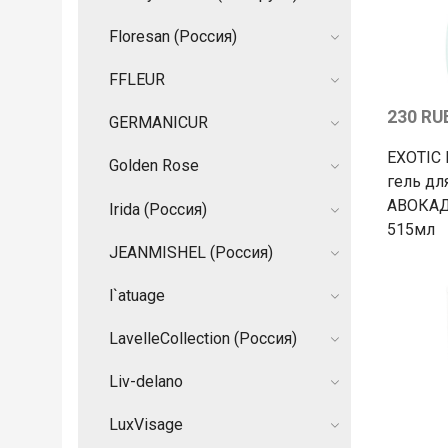
Floresan (Россия)
FFLEUR
230 RU
GERMANIСUR
EXOTIC
Golden Rose
гель дл
АВОКА
Irida (Россия)
515мл
JEANMISHEL (Россия)
l`atuage
LavelleCollection (Россия)
Liv-delano
LuxVisage