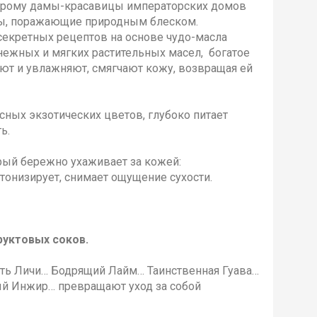
оторому дамы-красавицы императорских домов
сы, поражающие природным блеском.
секретных рецептов на основе чудо-масла
нежных и мягких растительных масел, богатое
т и увлажняют, смягчают кожу, возвращая ей
ных экзотических цветов, глубоко питает
ть.
орый бережно ухаживает за кожей:
тонизирует, снимает ощущение сухости.
руктовых соков.
ть Личи… Бодрящий Лайм… Таинственная Гуава…
й Инжир… превращают уход за собой