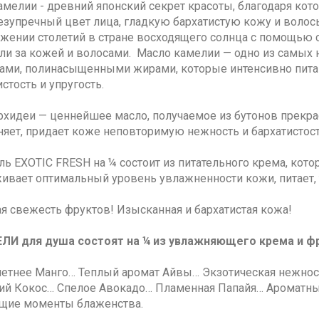
амелии - древний японский секрет красоты, благодаря к
езупречный цвет лица, гладкую бархатистую кожу и воло
яжении столетий в стране восходящего солнца с помощью 
ли за кожей и волосами. Масло камелии — одно из самых 
ами, полинасыщенными жирами, которые интенсивно питаю
cтость и упругость.
рхидеи — ценнейшее масло, получаемое из бутонов прекрас
няет, придает коже неповторимую нежность и бархатистос
ль EXOTIC FRESH на ¼ состоит из питательного крема, кот
ивает оптимальный уровень увлажненности кожи, питает, 
я свежесть фруктов! Изысканная и бархатистая кожа!
ЛИ для душа состоят на ¼ из увлажняющего крема и ф
летнее Манго… Теплый аромат Айвы… Экзотическая нежнос
й Кокос… Спелое Авокадо… Пламенная Папайя… Ароматны
ящие моменты блаженства.