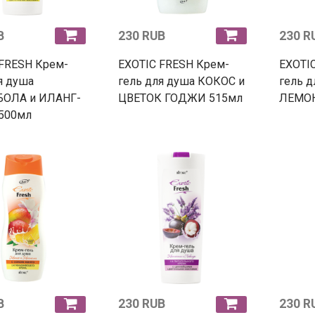
B
230 RUB
230 R
 FRESH Крем-
EXOTIC FRESH Крем-
EXOTI
я душа
гель для душа КОКОС и
гель 
ОЛА и ИЛАНГ-
ЦВЕТОК ГОДЖИ 515мл
ЛЕМОН
500мл
B
230 RUB
230 R