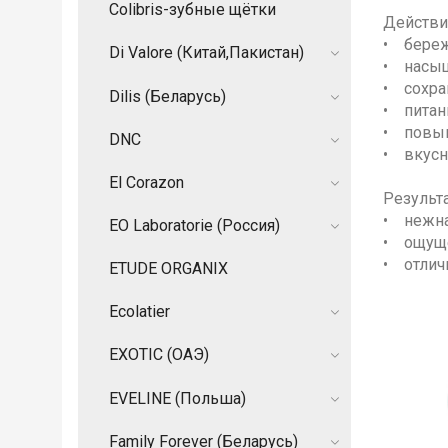
Colibris-зубные щётки
Действи
• береж
Di Valore (Китай,Пакистан)
• насыщ
• сохра
Dilis (Беларусь)
• питан
• повыш
DNC
• вкусн
El Corazon
Результа
• нежная
EO Laboratorie (Россия)
• ощуще
• отлич
ETUDE ORGANIX
Ecolatier
EXOTIC (ОАЭ)
EVELINE (Польша)
Family Forever (Беларусь)