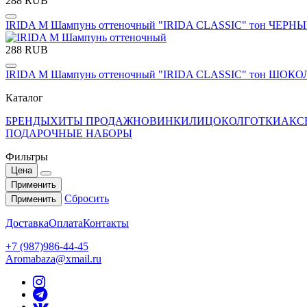
288 RUB
IRIDA М Шампунь оттеночный "IRIDA CLASSIC" тон ЧЕРН
288 RUB
IRIDA М Шампунь оттеночный "IRIDA CLASSIC" тон ШОКО
Каталог
БРЕНДЫ
ХИТЫ ПРОДАЖ
НОВИНКИ
ЛИЦО
КОЛГОТКИ
АКС
ПОДАРОЧНЫЕ НАБОРЫ
Фильтры
Цена
Применить
Сбросить
Применить
Доставка
Оплата
Контакты
+7 (987)986-44-45
Aromabaza@xmail.ru