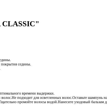
A CLASSIC"
едины.
о покрытия седины.
.
 оптимального времени выдержки.
ы волос.Не подходит для осветленных волос.Оставьте шампунь на
Тщательно промойте волосы водой.Нанесите уходовый бальзам д