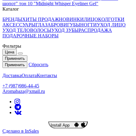
шопот" тон 10 "Midnight Whisper Eyeliner Gel"
Каталог
БРЕНДЫ
ХИТЫ ПРОДАЖ
НОВИНКИ
ЛИЦО
КОЛГОТКИ
АКСЕССУАРЫ
ГЛАЗА
БРОВИ
ГУБЫ
НОГТИ
УХОД ЛИЦО
УХОД ТЕЛО
ВОЛОСЫ
УХОД ЗУБЫ
РАСПРОДАЖА
ПОДАРОЧНЫЕ НАБОРЫ
Фильтры
Цена
Применить
Сбросить
Применить
Доставка
Оплата
Контакты
+7 (987)986-44-45
Aromabaza@xmail.ru
Install App
Сделано в InSales