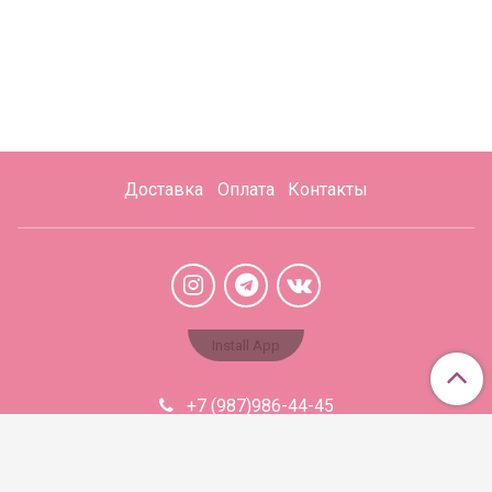
Доставка
Оплата
Контакты
Install App
+7 (987)986-44-45
Aromabaza@xmail.ru
Сделано в InSales