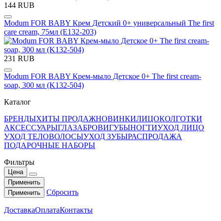
144 RUB
Modum FOR BABY Крем Детский 0+ универсальный The first
care cream, 75мл (E132-203)
231 RUB
Modum FOR BABY Крем-мыло Детское 0+ The first cream-
soap, 300 мл (K132-504)
Каталог
БРЕНДЫ
ХИТЫ ПРОДАЖ
НОВИНКИ
ЛИЦО
КОЛГОТКИ
АКСЕССУАРЫ
ГЛАЗА
БРОВИ
ГУБЫ
НОГТИ
УХОД ЛИЦО
УХОД ТЕЛО
ВОЛОСЫ
УХОД ЗУБЫ
РАСПРОДАЖА
ПОДАРОЧНЫЕ НАБОРЫ
Фильтры
Цена
Применить
Сбросить
Применить
Доставка
Оплата
Контакты