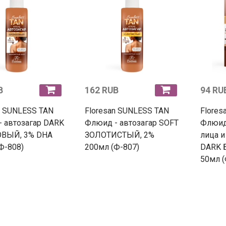
B
162 RUB
94 RU
n SUNLESS TAN
Floresan SUNLESS TAN
Flores
 автозагар DARK
Флюид - автозагар SOFT
Флюид 
ВЫЙ, 3% DHA
ЗОЛОТИСТЫЙ, 2%
лица и
Ф-808)
200мл (Ф-807)
DARK 
50мл (