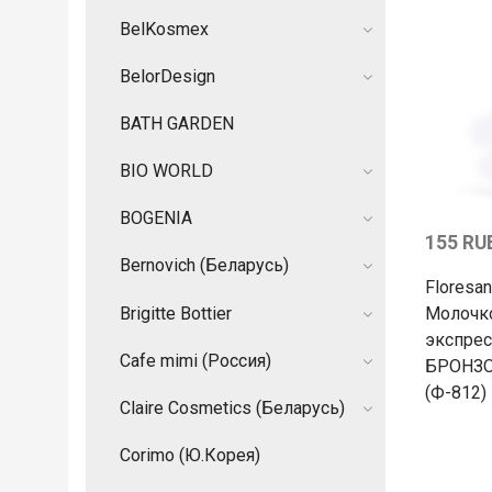
BelKosmex
BelorDesign
BATH GARDEN
BIO WORLD
BOGENIA
155 RU
Bernovich (Беларусь)
Floresa
Brigitte Bottier
Молочко
экспре
Cafe mimi (Россия)
БРОНЗ
(Ф-812)
Claire Cosmetics (Беларусь)
Corimo (Ю.Корея)