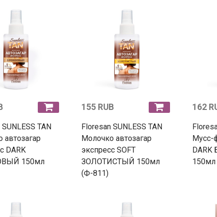
B
155 RUB
162 R
n SUNLESS TAN
Floresan SUNLESS TAN
Flores
 автозагар
Молочко автозагар
Мусс-
сс DARK
экспресс SOFT
DARK 
ОВЫЙ 150мл
ЗОЛОТИСТЫЙ 150мл
150мл 
(Ф-811)