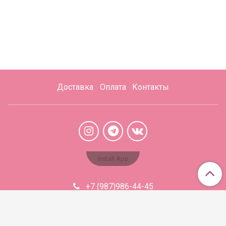
Доставка
Оплата
Контакты
Install App
+7 (987)986-44-45
Aromabaza@xmail.ru
Сделано в InSales