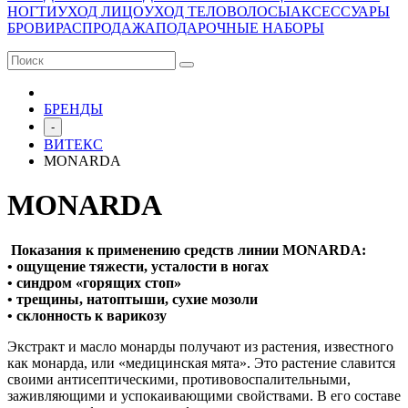
НОГТИ
УХОД ЛИЦО
УХОД ТЕЛО
ВОЛОСЫ
АКСЕССУАРЫ
БРОВИ
РАСПРОДАЖА
ПОДАРОЧНЫЕ НАБОРЫ
БРЕНДЫ
-
ВИТЕКС
MONARDA
MONARDA
Показания к применению средств линии MONARDA:
• ощущение тяжести, усталости в ногах
• синдром «горящих стоп»
• трещины, натоптыши, сухие мозоли
• склонность к варикозу
Экстракт и масло монарды получают из растения, известного
как монарда, или «медицинская мята». Это растение славится
своими антисептическими, противовоспалительными,
заживляющими и успокаивающими свойствами. В его составе