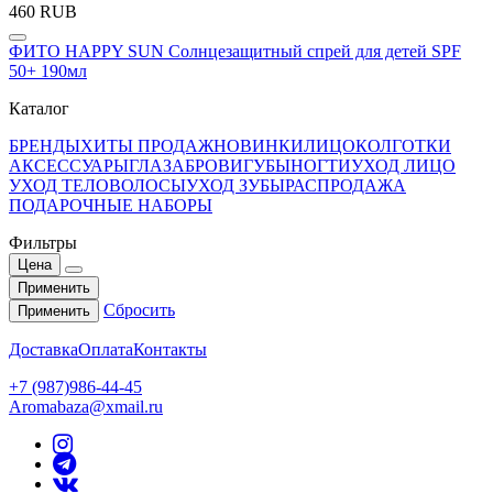
460 RUB
ФИТО HAPPY SUN Солнцезащитный спрей для детей SPF
50+ 190мл
Каталог
БРЕНДЫ
ХИТЫ ПРОДАЖ
НОВИНКИ
ЛИЦО
КОЛГОТКИ
АКСЕССУАРЫ
ГЛАЗА
БРОВИ
ГУБЫ
НОГТИ
УХОД ЛИЦО
УХОД ТЕЛО
ВОЛОСЫ
УХОД ЗУБЫ
РАСПРОДАЖА
ПОДАРОЧНЫЕ НАБОРЫ
Фильтры
Цена
Применить
Сбросить
Применить
Доставка
Оплата
Контакты
+7 (987)986-44-45
Aromabaza@xmail.ru