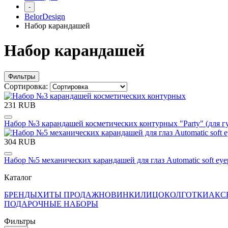
-
BelorDesign
Набор карандашей
Набор карандашей
Фильтры
Сортировка:
231 RUB
Набор №3 карандашей косметических контурных "Party" (для губ
304 RUB
Набор №5 механических карандашей для глаз Automatic soft eyepe
Каталог
БРЕНДЫ
ХИТЫ ПРОДАЖ
НОВИНКИ
ЛИЦО
КОЛГОТКИ
АКС
ПОДАРОЧНЫЕ НАБОРЫ
Фильтры