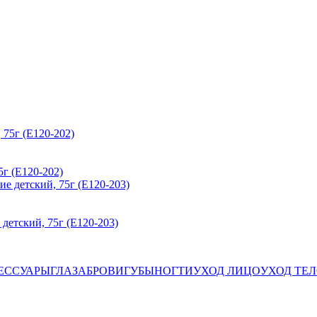
г (E120-202)
етский, 75г (E120-203)
ЕССУАРЫ
ГЛАЗА
БРОВИ
ГУБЫ
НОГТИ
УХОД ЛИЦО
УХОД ТЕ